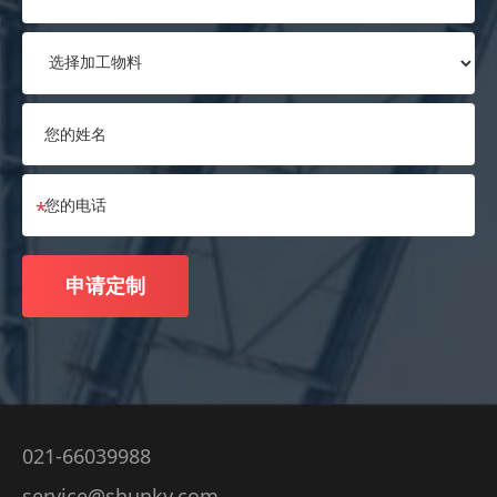
021-66039988
service@shunky.com