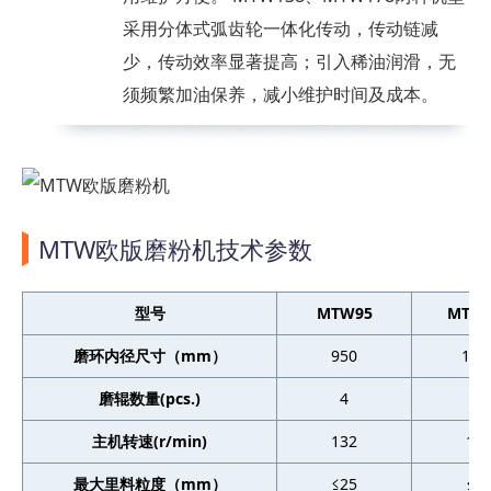
采用分体式弧齿轮一体化传动，传动链减
少，传动效率显著提高；引入稀油润滑，无
须频繁加油保养，减小维护时间及成本。
MTW欧版磨粉机技术参数
型号
MTW95
MTW1
磨环内径尺寸（mm）
950
128
磨辊数量(pcs.)
4
4
主机转速(r/min)
132
10
最大里料粒度（mm）
≤25
≤3