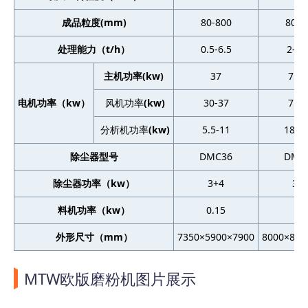
成品粒度(mm)
80-800
80-6
处理能力（t/h）
0.5-6.5
2-13
主机功率(kw)
37
75-
电机功率（kw）
风机功率
(kw)
30-37
75-
分析机功率
(kw)
5.5-11
18.5-
除尘器型号
DMC36
DMC
除尘器功率（kw）
3+4
3+
料机功率（kw）
0.15
3
外形尺寸（mm）
7350×5900×7900
8000×855
MTW欧版磨粉机图片展示