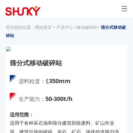
您当前的位置：
网站首页
>
产品中心
>
移动破碎站
>
筛分式移动破
碎站
筛分式移动破碎站
≤350mm
进料粒度：
50-300t/h
生产能力：
适用范围：
适用于各种采石场和筛分建筑拆除废料、矿山作业
等。建筑垃圾的破碎，岩石、矿石、块状的道路旧沥